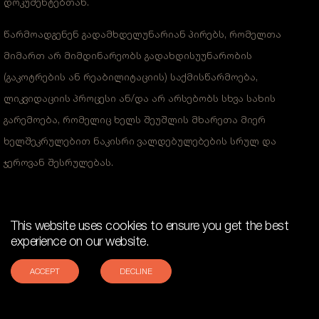
დოკუმენტებთან.
წარმოადგენენ გადამხდელუნარიან პირებს, რომელთა
მიმართ არ მიმდინარეობს გადახდისუუნარობის
(გაკოტრების ან რეაბილიტაციის) საქმისწარმოება,
ლიკვიდაციის პროცესი ან/და არ არსებობს სხვა სახის
გარემოება, რომელიც ხელს შეუშლის მხარეთა მიერ
ხელშეკრულებით ნაკისრი ვალდებულებების სრულ და
ჯეროვან შესრულებას.
იცავენ ადამიანს უფლებებსა და თავისუფლებებს როგორც
აბსოლუტურ ღირებულებას და თავი ბიზნეს საქმიანობას
This website uses cookies to ensure you get the best
წარმართავენ აღნიშნული ღირებულებების დაცვით.
experience on our website.
საქმიანობის პროცესში არ არღვევენ შრომის
ACCEPT
DECLINE
კანონმდებლობით გათვალისწინებულ ძირითად პრინციპებს,
ხელს არ უწყობენ მონურ შრომას და მკაცრად გმობენ პირთა